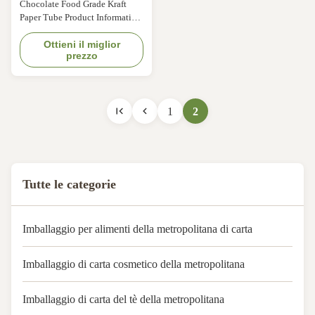
Chocolate Food Grade Kraft
carta per alimenti per
Paper Tube Product Information
finestre in PVC
Product Details Name Chocolate
Food Grade Kraft Paper Tube
Ottieni il miglior
prezzo
Material kraft paper / aluminum
foil Size As requested Design As
requested Color 4 Colors /
Pantone Printing Offset printing
1
2
/ silk screen printing, etc.
Handling Glossy, matte ...
Tutte le categorie
Imballaggio per alimenti della metropolitana di carta
Imballaggio di carta cosmetico della metropolitana
Imballaggio di carta del tè della metropolitana