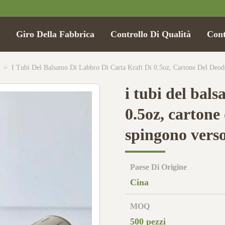
Giro Della Fabbrica
Controllo Di Qualità
Cont
>
I Tubi Del Balsamo Di Labbro Di Carta Kraft Di 0.5oz, Cartone Del Deod
i tubi del bals
0.5oz, cartone
spingono verso 
Paese Di Origine
Cina
MOQ
500 pezzi