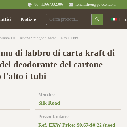
86--13667332386
feliciazhou@pa.ecer.com
attici
Notizie
Itali
orante Del Cartone Spingono Verso L'alto I Tubi
amo di labbro di carta kraft di
 del deodorante del cartone
l'alto i tubi
Marchio
Silk Road
Prezzo Unitario
Ref. EXW Price: $0.67-$0.22 (need