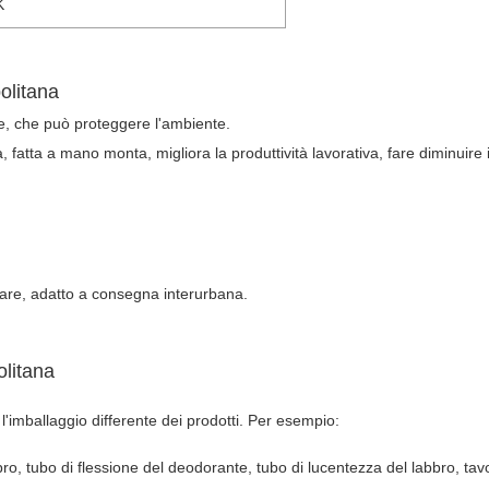
K
politana
bile, che può proteggere l'ambiente.
atta a mano monta, migliora la produttività lavorativa, fare diminuire il
rmare, adatto a consegna interurbana.
olitana
l'imballaggio differente dei prodotti. Per esempio:
o, tubo di flessione del deodorante, tubo di lucentezza del labbro, tav