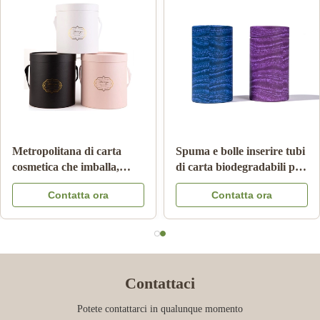
Il cilindro ha ondulato la
Imballaggio per alimenti
metropolitana di carta
della metropolitana della
Pantone che stampa Matte
carta del cartone con il
Contatta ora
Contatta ora
Lamination innocuo per i
colore Logo Embossed del
bambini
coperchio CMYK del
metallo
Contattaci
Potete contattarci in qualunque momento