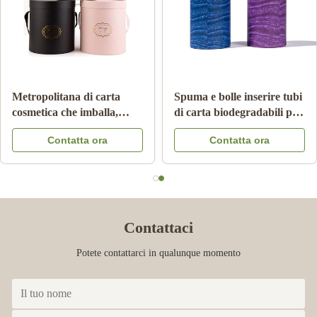
Il cilindro ha ondulato la
Imballaggio per alimenti
metropolitana di carta
della metropolitana della
Pantone che stampa Matte
carta del cartone con il
Contatta ora
Contatta ora
Lamination innocuo per i
colore Logo Embossed del
bambini
coperchio CMYK del
metallo
Contattaci
Potete contattarci in qualunque momento