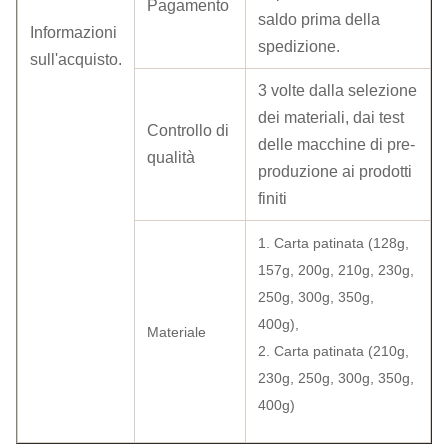
Pagamento
saldo prima della
Informazioni
spedizione.
sull'acquisto.
3 volte dalla selezione
dei materiali, dai test
Controllo di
delle macchine di pre-
qualità
produzione ai prodotti
finiti
1. Carta patinata (128g,
157g, 200g, 210g, 230g,
250g, 300g, 350g,
400g),
Materiale
2. Carta patinata (210g,
230g, 250g, 300g, 350g,
400g)