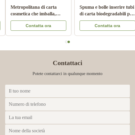
Il cilindro ha ondulato la
Imballaggio per alimenti
metropolitana di carta
della metropolitana della
Pantone che stampa Matte
carta del cartone con il
Contatta ora
Contatta ora
Lamination innocuo per i
colore Logo Embossed del
bambini
coperchio CMYK del
metallo
Contattaci
Potete contattarci in qualunque momento