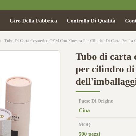
Giro Della Fabbrica
Controllo Di Qualità
Cont
>
Tubo Di Carta Cosmetico OEM Con Finestra Per Cilindro Di Carta Per La C
Tubo di carta
per cilindro di
dell'imballagg
Paese Di Origine
Cina
MOQ
500 pezzi