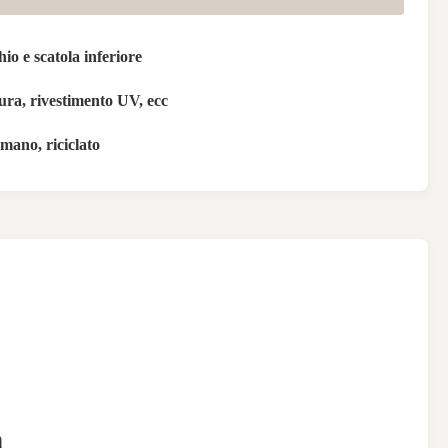
io e scatola inferiore
ura, rivestimento UV, ecc
 mano, riciclato
E
a