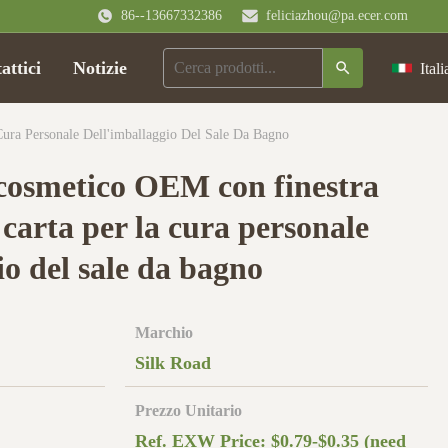
86--13667332386
feliciazhou@pa.ecer.com
attici
Notizie
Itali
ura Personale Dell'imballaggio Del Sale Da Bagno
 cosmetico OEM con finestra
 carta per la cura personale
io del sale da bagno
Marchio
Silk Road
Prezzo Unitario
Ref. EXW Price: $0.79-$0.35 (need