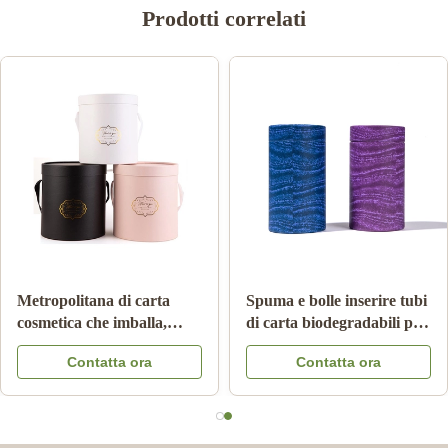
Prodotti correlati
nti
Metropolitana di carta
Spuma e bolle inserire
lla
cosmetica che imballa,
di carta biodegradabil
l
imballaggio di lusso di
imballaggi di tubi di
Contatta ora
Contatta ora
 del
CMKY del cilindro di
cartone Kraft
Artpaper