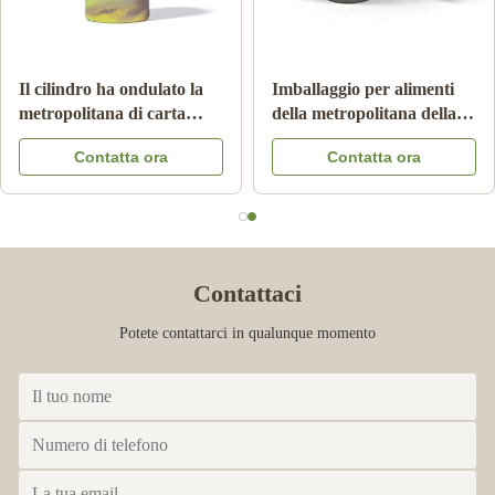
Il cilindro ha ondulato la
Imballaggio per alimenti
metropolitana di carta
della metropolitana della
Pantone che stampa Matte
carta del cartone con il
Contatta ora
Contatta ora
Lamination innocuo per i
colore Logo Embossed del
bambini
coperchio CMYK del
metallo
Contattaci
Potete contattarci in qualunque momento