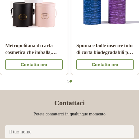
Metropolitana di carta
Spuma e bolle inserire tubi
cosmetica che imballa,
di carta biodegradabili per
imballaggio di lusso di
imballaggi di tubi di
Contatta ora
Contatta ora
CMKY del cilindro di
cartone Kraft
Artpaper
Contattaci
Potete contattarci in qualunque momento