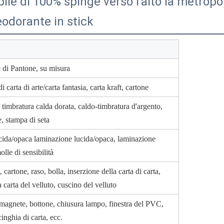
ile di 100% spinge verso l'alto la metropo
eodorante in stick
di Pantone, su misura
i carta di arte/carta fantasia, carta kraft, cartone
, timbratura calda dorata, caldo-timbratura d'argento,
, stampa di seta
ucida/opaca laminazione lucida/opaca, laminazione
le di sensibilità
artone, raso, bolla, inserzione della carta di carta,
a carta del velluto, cuscino del velluto
 magnete, bottone, chiusura lampo, finestra del PVC,
inghia di carta, ecc.