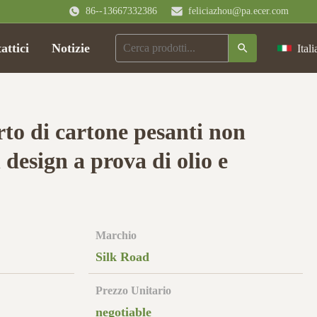
86--13667332386
feliciazhou@pa.ecer.com
attici
Notizie
Itali
rto di cartone pesanti non
 design a prova di olio e
Marchio
Silk Road
Prezzo Unitario
negotiable