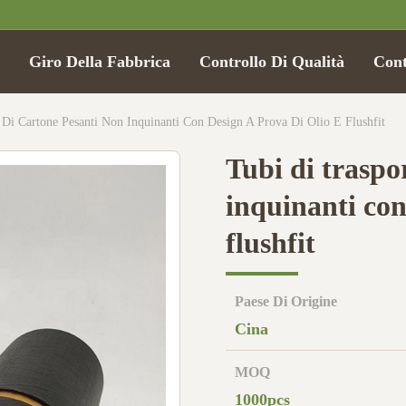
Giro Della Fabbrica
Controllo Di Qualità
Cont
 Di Cartone Pesanti Non Inquinanti Con Design A Prova Di Olio E Flushfit
Tubi di traspo
inquinanti con
flushfit
Paese Di Origine
Cina
MOQ
1000pcs