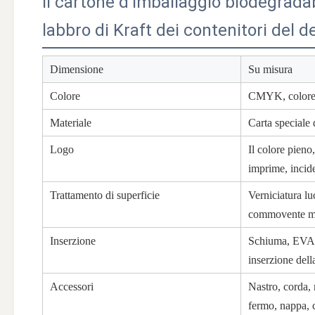
Il cartone d'imballaggio biodegradab
labbro di Kraft dei contenitori del d
Dimensione
Su misura
Colore
CMYK, colore 
Materiale
Carta speciale d
Logo
Il colore pieno
imprime, incide
Trattamento di superficie
Verniciatura l
commovente mol
Inserzione
Schiuma, EVA, c
inserzione dell
Accessori
Nastro, corda,
fermo, nappa, c